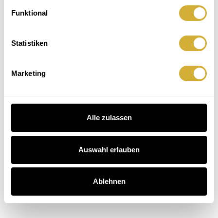
Zuhausegefühl.
macht
Der
Funktional
Hausbesuch
Kaffee
äuser entdecken
auch.
Statistiken
schichten entdecken
arten entdecken
Marketing
Alle zulassen
Auswahl erlauben
Ablehnen