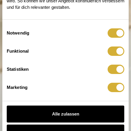
wird. So können wir unser Angebot kontinuierlich verbessern 
und für dich relevanter gestalten.
Einwilligungsauswahl
Notwendig
Entdecke die Welt von räder
Funktional
Statistiken
Marketing
Alle zulassen