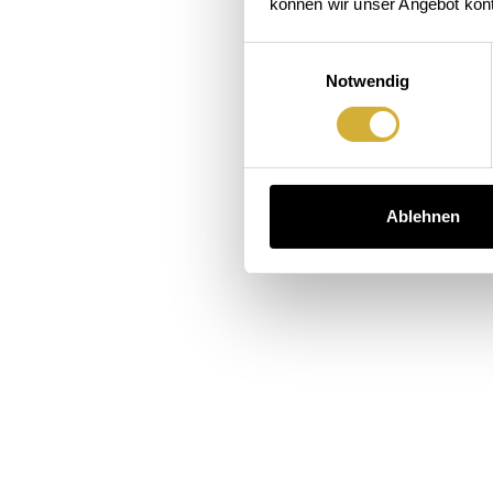
Kleine
Der
Beet
können wir unser Angebot konti
Häuser.
Garten
ruft.
Einwilligungsauswahl
Notwendig
Großes
macht
Der
Zuhausegefühl.
Hausbesuch.
Kaffee
auch.
Ablehnen
geschichten entdecken
häuser entdecken
 Garten entdecken