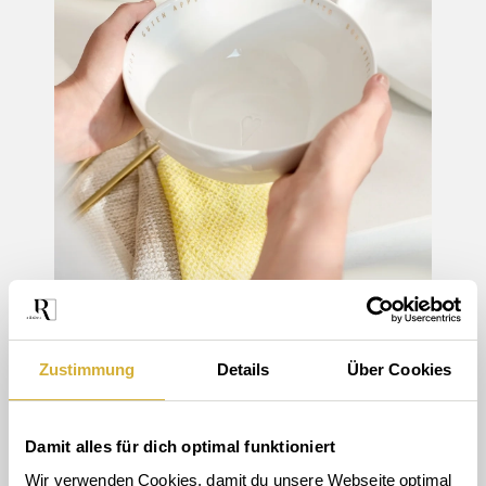
Zustimmung
Details
Über Cookies
Schalen von räder
• bringen Speisen, Menschen
Damit alles für dich optimal funktioniert
und Momente zusammen. Sie geben dem Anrichten eine
Wir verwenden Cookies, damit du unsere Webseite optimal 