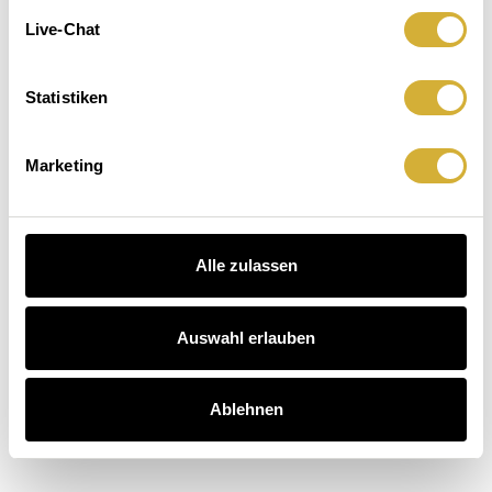
Leuchten.
macht
Der
Live-Chat
Sitzenbleiben.
Hausbesuch
Kaffee
auch.
 Dinner entdecken
Statistiken
schichten entdecken
arten entdecken
Marketing
Alle zulassen
Auswahl erlauben
Ablehnen