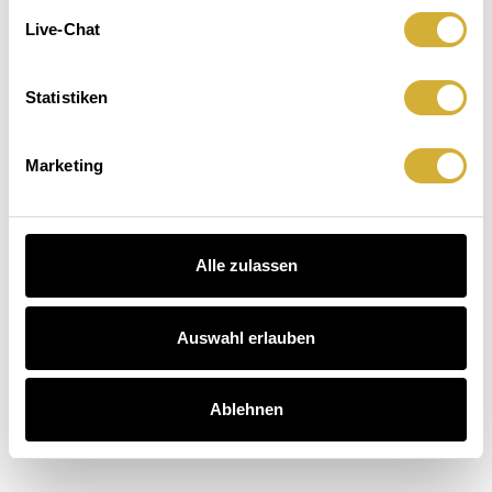
Leuchten.
macht
Der
Live-Chat
Sitzenbleiben.
Hausbesuch
Kaffee
auch.
 Dinner entdecken
Statistiken
schichten entdecken
arten entdecken
Marketing
Alle zulassen
Auswahl erlauben
Ablehnen