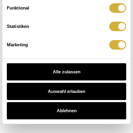
Zuhausegefühl.
macht
Der
Funktional
Hausbesuch
Kaffee
äuser entdecken
auch.
Statistiken
schichten entdecken
arten entdecken
Marketing
Alle zulassen
Auswahl erlauben
Ablehnen