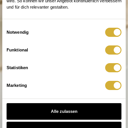
wird. So können wir unser Angebot kontinuierlich verbessern 
und für dich relevanter gestalten.
Einwilligungsauswahl
Notwendig
Entdecke die Welt von räder
Funktional
Statistiken
Marketing
Alle zulassen