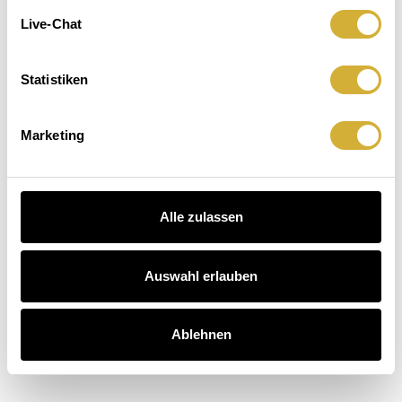
Leuchten.
macht
Der
Live-Chat
Sitzenbleiben.
Hausbesuch
Kaffee
auch.
 Dinner entdecken
Statistiken
schichten entdecken
arten entdecken
Marketing
Alle zulassen
Auswahl erlauben
Ablehnen