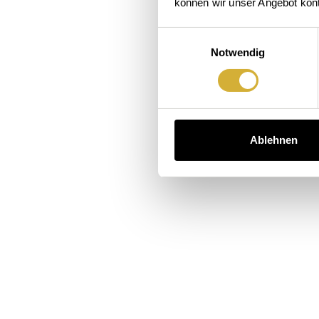
Kleine
Der
Beet
können wir unser Angebot konti
Häuser.
Garten
ruft.
Einwilligungsauswahl
Notwendig
Großes
macht
Der
Zuhausegefühl.
Hausbesuch.
Kaffee
auch.
Ablehnen
geschichten entdecken
häuser entdecken
 Garten entdecken