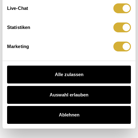
Leuchten.
macht
Der
Live-Chat
Sitzenbleiben.
Hausbesuch
Kaffee
auch.
 Dinner entdecken
Statistiken
schichten entdecken
arten entdecken
Marketing
Alle zulassen
Auswahl erlauben
Ablehnen