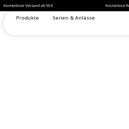
Kostenloser Versand ab 50 €
Kostenlose R
springen
Zur Hauptnavigation springen
Produkte
Serien & Anlässe