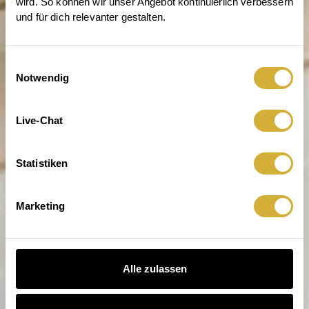
wird. So können wir unser Angebot kontinuierlich verbessern 
und für dich relevanter gestalten.
Einwilligungsauswahl
Notwendig
Entdecke die Welt von räder
Live-Chat
Statistiken
Marketing
Alle zulassen