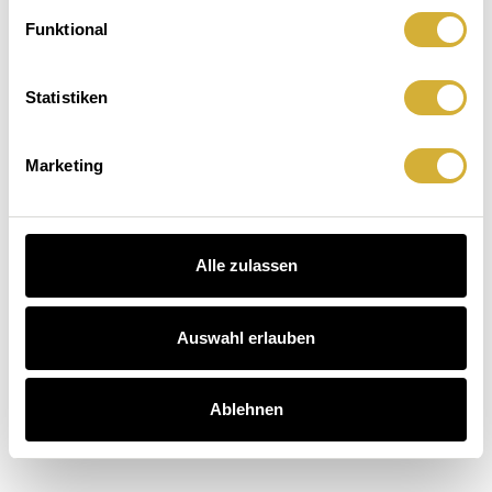
Auftischen.Leuchten.
macht
Der
Funktional
Hausbesuch
Kaffee
äuser entdecken
auch.
Statistiken
schichten entdecken
arten entdecken
Marketing
Alle zulassen
Auswahl erlauben
Ablehnen