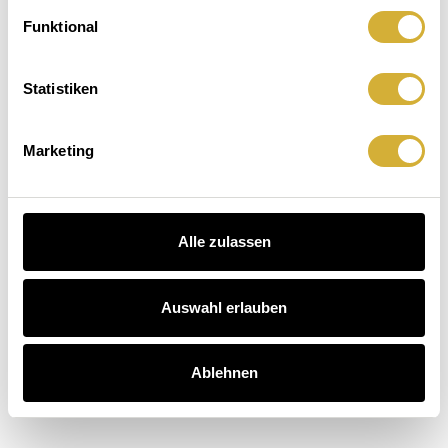
Auftischen.Leuchten.
macht
Der
Funktional
Hausbesuch
Kaffee
äuser entdecken
auch.
Statistiken
schichten entdecken
arten entdecken
Marketing
Alle zulassen
Auswahl erlauben
Ablehnen