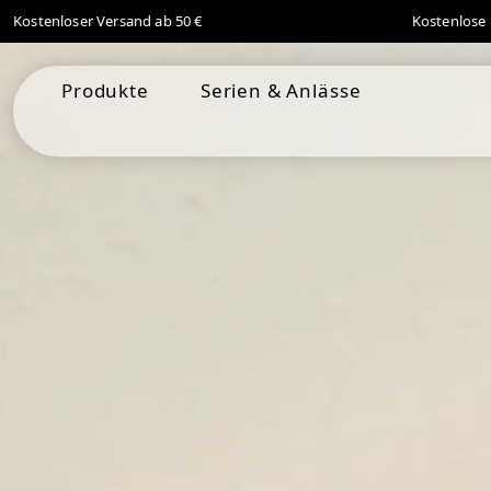
Kostenloser Versand ab 50 €
Kostenlose 
springen
Zur Hauptnavigation springen
Produkte
Serien & Anlässe