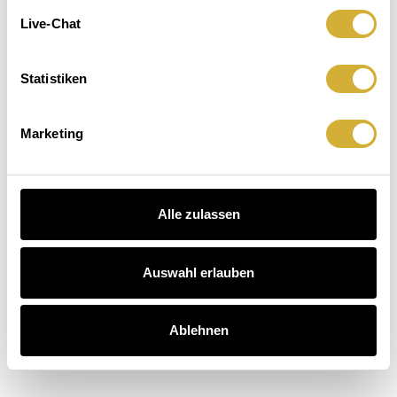
Leuchten.
macht
Der
Live-Chat
Sitzenbleiben.
Hausbesuch
Kaffee
auch.
 Dinner entdecken
Statistiken
schichten entdecken
arten entdecken
Marketing
Alle zulassen
Auswahl erlauben
Ablehnen