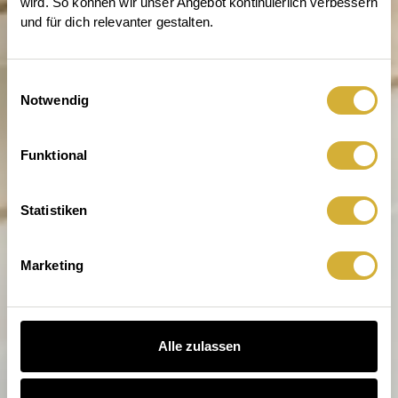
wird. So können wir unser Angebot kontinuierlich verbessern 
und für dich relevanter gestalten.
Einwilligungsauswahl
Notwendig
Entdecke die Welt von räder
Funktional
Statistiken
Marketing
Alle zulassen