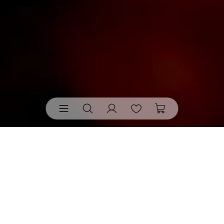
Leuchten von räder
• bringen nicht einfach Helligkeit
ins Zuhause. Sie setzen Licht bewusst ein: als warmer
Akzent, als stilles Detail, als Teil der Stimmung. So zeigt
schon ein Leuchten, wie viel Wirkung in guter Gestaltung
steckt.