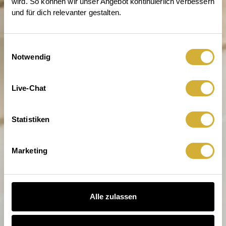
wird. So können wir unser Angebot kontinuierlich verbessern 
und für dich relevanter gestalten.
Einwilligungsauswahl
Notwendig
Entdecke die Welt von räder
Live-Chat
Statistiken
Marketing
Alle zulassen