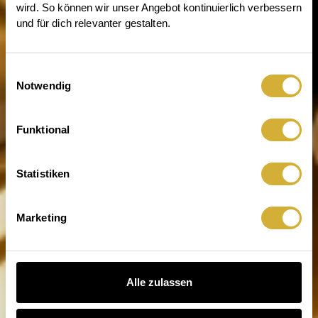
wird. So können wir unser Angebot kontinuierlich verbessern 
und für dich relevanter gestalten.
Einwilligungsauswahl
Notwendig
Entdecke die Welt von räder
Funktional
Statistiken
Marketing
Alle zulassen