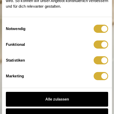
wird. So können wir unser Angebot kontinuierlich verbessern 
und für dich relevanter gestalten.
Einwilligungsauswahl
Notwendig
Entdecke die Welt von räder
Funktional
Statistiken
Marketing
Alle zulassen