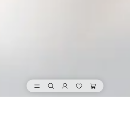
Lunchservietten von räder
• geben jedem