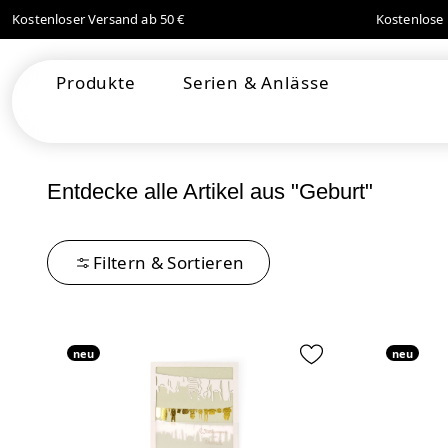
Kostenloser Versand ab 50 €
Kostenlose 
springen
Zur Hauptnavigation springen
Produkte
Serien & Anlässe
Entdecke alle Artikel aus "Geburt"
Filtern & Sortieren
neu
neu