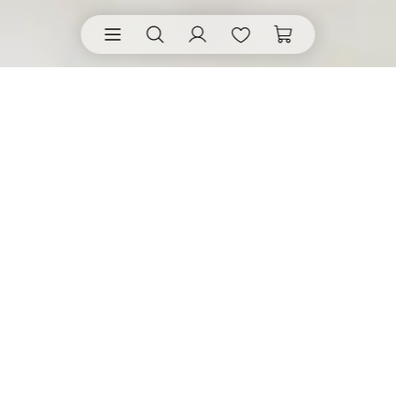
Vasen von räder
• geben Blumen eine Bühne mit
Bedeutung. Ihr unverkennbares Design trägt Idee,
Botschaft und Geschichte in sich und macht sie in
feinen Details sichtbar.
Entdecke alle Artikel aus "Vasen"
Filtern & Sortieren