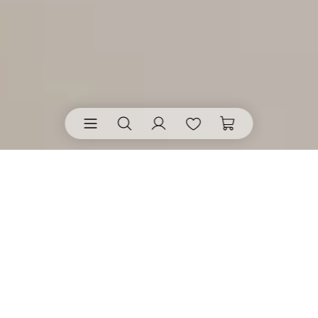
Teelichthalter von räder
• verwandeln eine
kleine Flamme in Lichtbilder, Szenen und warme
Zeichen. Durchscheinendes Porzellan, feine
Aussparungen, Reliefs und goldene Akzente entfalten
ihre besondere Wirkung im Kerzenschein. Daraus
entstehen persönliche Lichtmomente für das Zuhause
und zum Verschenken.