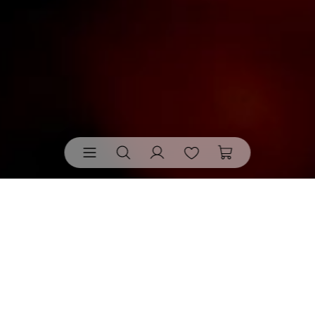
Leuchten von räder
• bringen nicht einfach Helligkeit
ins Zuhause. Sie setzen Licht bewusst ein: als warmer
Akzent, als stilles Detail, als Teil der Stimmung. So zeigt
schon ein Leuchten, wie viel Wirkung in guter Gestaltung
steckt.