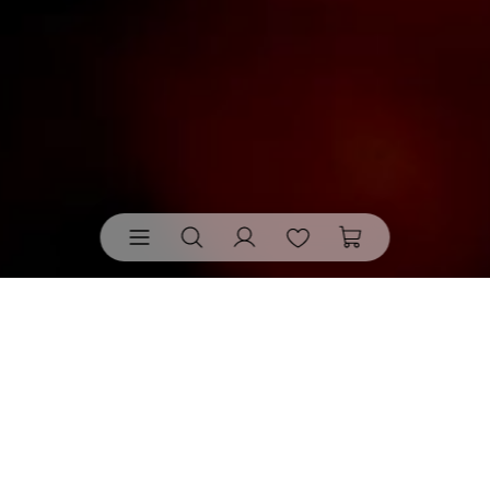
Leuchten von räder
• bringen nicht einfach Helligkeit
ins Zuhause. Sie setzen Licht bewusst ein: als warmer
Akzent, als stilles Detail, als Teil der Stimmung. So zeigt
schon ein Leuchten, wie viel Wirkung in guter Gestaltung
steckt.