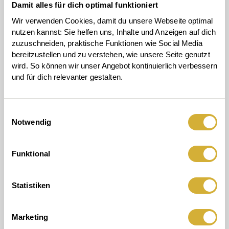
Damit alles für dich optimal funktioniert
Unsere Lichthäuser
• geben Licht ein Zuhause –
Wir verwenden Cookies, damit du unsere Webseite optimal 
und dem Gefühl von Zuhause eine leuchtende Form.
nutzen kannst: Sie helfen uns, Inhalte und Anzeigen auf dich 
zuzuschneiden, praktische Funktionen wie Social Media 
Als kleine Architekturwunder aus Porzellan zeigen sie im
bereitzustellen und zu verstehen, wie unsere Seite genutzt 
Kleinen, was Zuhause bedeuten kann: Schutz, Wärme,
wird. So können wir unser Angebot kontinuierlich verbessern 
Nähe und Leben im Inneren. Wenn Licht durch Fenster
und für dich relevanter gestalten.
und Öffnungen fällt, wirkt jedes Haus bewohnt – als
würde hinter der Fassade ein besonderer Moment
beginnen.
Einwilligungsauswahl
Notwendig
Ihr unverkennbares Design trägt Idee, Botschaft und
Geschichte in sich. Diese Bedeutung zeigt sich in feinen
Funktional
Details: in geprägten Fassaden, kleinen Zeichen, Reliefs
und von Hand ausgestanzten Öffnungen, die das Licht
führen. Das feine Porzellan lässt das Licht warm und
Statistiken
lebendig wirken. Manches entdeckt man sofort. Anderes
erst, wenn das Lichthaus leuchtet. Die handwerkliche
Machart gibt jedem Haus seinen eigenen Charakter.
Marketing
Kleine Unregelmäßigkeiten gehören bei räder bewusst