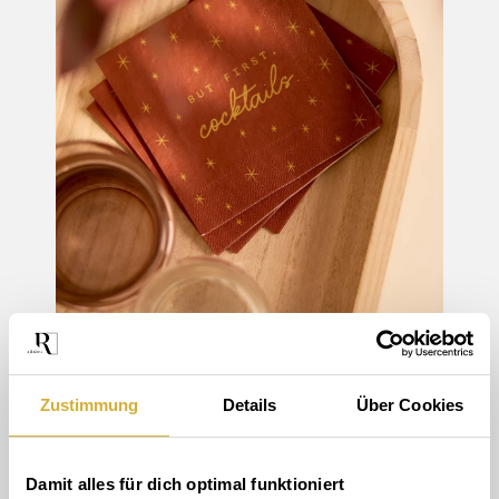
Zustimmung
Details
Über Cookies
Cocktailservietten von räder
• sagen oft schon
vor dem ersten Getränk, was für ein Moment das werden
Damit alles für dich optimal funktioniert