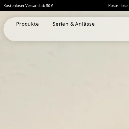
Kostenloser Versand ab 50 €
Kostenlose 
springen
Zur Hauptnavigation springen
Produkte
Serien & Anlässe