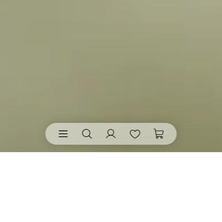
Schutzengel & Glücksbringer
• machen gute
Wünsche greifbar. Kleine Engel, Glücksmünzen und