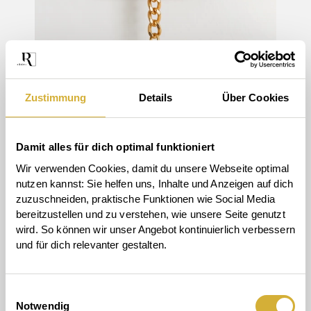
Zustimmung
Details
Über Cookies
Damit alles für dich optimal funktioniert
Wir verwenden Cookies, damit du unsere Webseite optimal 
nutzen kannst: Sie helfen uns, Inhalte und Anzeigen auf dich 
zuzuschneiden, praktische Funktionen wie Social Media 
bereitzustellen und zu verstehen, wie unsere Seite genutzt 
wird. So können wir unser Angebot kontinuierlich verbessern 
und für dich relevanter gestalten.
Schlüsselanhänger von räder
• gehen jeden Tag
Einwilligungsauswahl
mit: durch Türen, auf neue Wege und wieder zurück nach
Notwendig