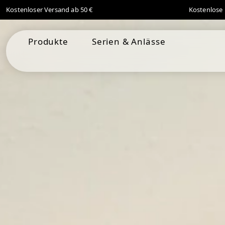
Kostenloser Versand ab 50 €
Kostenlose 
springen
Zur Hauptnavigation springen
Produkte
Serien & Anlässe