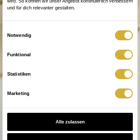
wird. So können wir unser Angebot kontinuierlich verbessern 
und für dich relevanter gestalten.
Einwilligungsauswahl
Notwendig
Entdecke die Welt von räder
Funktional
Statistiken
Marketing
Alle zulassen