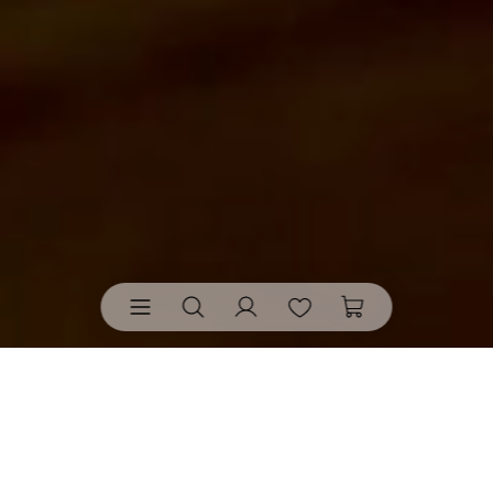
Lichthäuser
• von räder bringen Wärme, Licht und
Bedeutung in dein Zuhause.