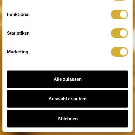
Wenn dein Zuhause leuchtet
Funktional
Statistiken
Marketing
Alle zulassen
Auswahl erlauben
Ablehnen