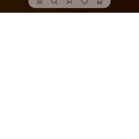
Lichthäuser
• von räder bringen Wärme, Licht und
Bedeutung in dein Zuhause.
Als kleine Architekturwunder aus Porzellan machen
sie sichtbar, was Zuhause fühlen lässt.
Entdecke alle Artikel aus "Lichthäuser"
Filtern & Sortieren
neu