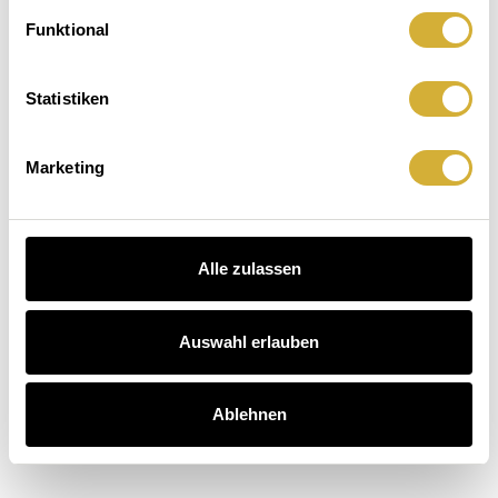
Auftischen.Leuchten.
macht
Der
Funktional
Hausbesuch
Kaffee
äuser entdecken
auch.
Statistiken
schichten entdecken
arten entdecken
Marketing
Alle zulassen
Auswahl erlauben
Ablehnen