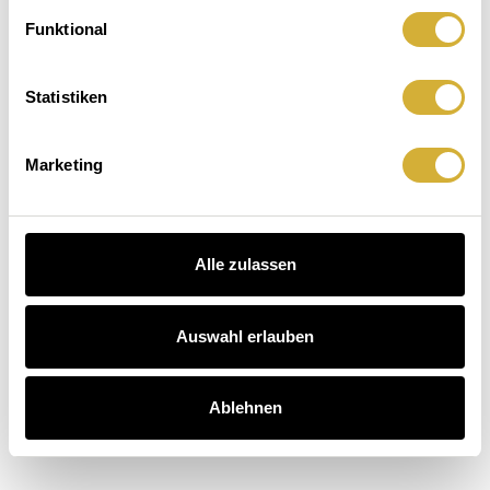
Zuhausegefühl.
macht
Der
Funktional
Hausbesuch
Kaffee
äuser entdecken
auch.
Statistiken
schichten entdecken
arten entdecken
Marketing
Alle zulassen
Auswahl erlauben
Ablehnen