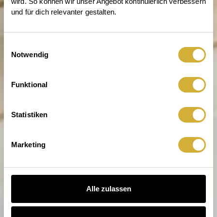
wird. So können wir unser Angebot kontinuierlich verbessern 
und für dich relevanter gestalten.
Einwilligungsauswahl
Notwendig
Entdecke die Welt von räder
Funktional
Statistiken
Marketing
Alle zulassen