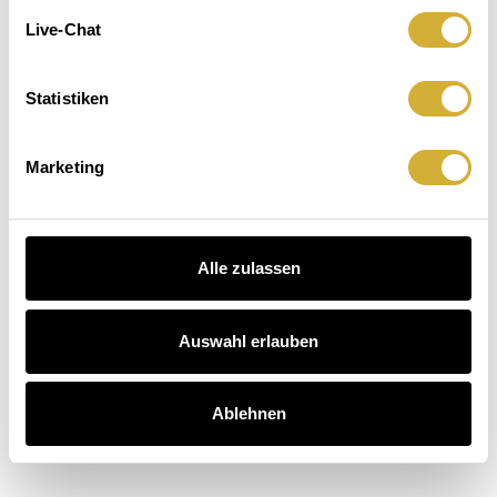
Leuchten.
macht
Der
Live-Chat
Sitzenbleiben.
Hausbesuch
Kaffee
auch.
 Dinner entdecken
Statistiken
schichten entdecken
arten entdecken
Marketing
Alle zulassen
Auswahl erlauben
Ablehnen