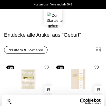
Kostenloser Versand ab 50 €
alt springen
Entdecke alle Artikel aus "Geburt"
Filtern & Sortieren
neu
neu
Geburt
Geburt
Blütenstadtkarte
Geburtskarte Zur Geburt